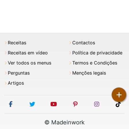
Receitas
Contactos
Receitas em vídeo
Política de privacidade
Ver todos os menus
Termos e Condições
Perguntas
Menções legais
Artigos
+
facebook
twitter
youtube
pinterest
instagram
tik
© Madeinwork