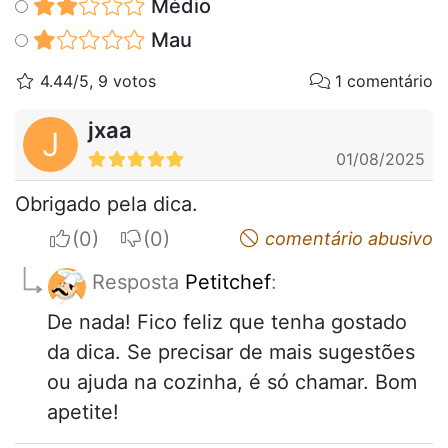
Médio
Mau
4.44/5, 9 votos
1 comentário
jxaa
J
01/08/2025
Obrigado pela dica.
I apreciate
I do not appreciate
comentário abusivo
Resposta
Petitchef
:
De nada! Fico feliz que tenha gostado
da dica. Se precisar de mais sugestões
ou ajuda na cozinha, é só chamar. Bom
apetite!