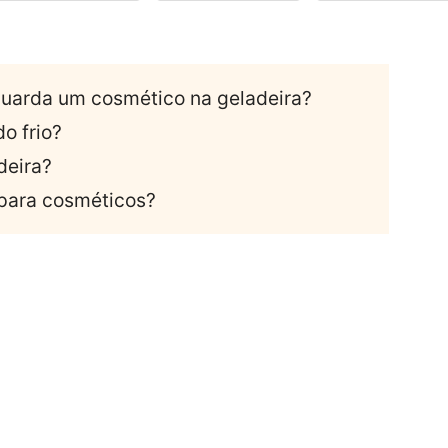
uarda um cosmético na geladeira?
o frio?
deira?
ó para cosméticos?