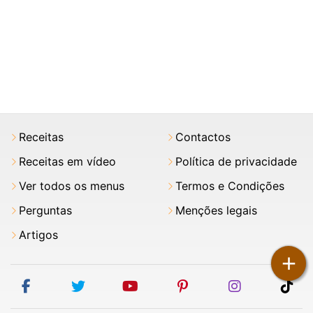
Receitas
Contactos
Receitas em vídeo
Política de privacidade
Ver todos os menus
Termos e Condições
Perguntas
Menções legais
Artigos
+
facebook
twitter
youtube
pinterest
instagram
tik