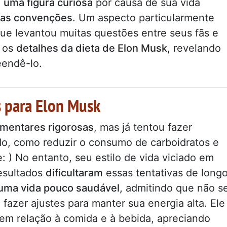
i
uma figura curiosa
por causa de sua vida
 as convenções
. Um aspecto particularmente
que levantou muitas questões entre seus fãs e
s os
detalhes da dieta de Elon Musk
, revelando
eendê-lo.
s para Elon Musk
imentares rigorosas
, mas já tentou fazer
do, como reduzir o consumo de carboidratos e
: ) No entanto, seu estilo de vida viciado em
resultados
dificultaram
essas tentativas de long
 uma vida pouco saudável,
admitindo que não s
 fazer ajustes para manter sua energia alta. Ele
em relação à comida e à bebida, apreciando