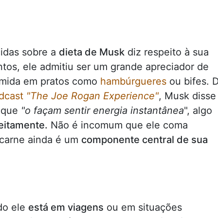
idas sobre a
dieta de Musk
diz respeito à sua
tos, ele admitiu ser um grande apreciador de
umida em pratos como
hambúrgueres
ou bifes. 
dcast
"The Joe Rogan Experience"
, Musk disse
s que
"o façam sentir energia instantânea
", algo
feitamente.
Não é incomum que ele coma
 carne ainda é um
componente central de sua
do ele
está em viagens
ou em situações