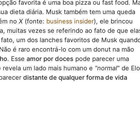
opção favorita é uma boa pizza ou fast food. M
 sua dieta diária. Musk também tem uma queda
bém no
X
(fonte:
business insider
), ele brincou
, muitas vezes se referindo ao fato de que ela
 fato, um dos lanches favoritos de Musk quand
Não é raro encontrá-lo com um donut na mão
lho
. Esse
amor por doces
pode parecer uma
e revela um lado mais humano e
"normal
" de El
 parecer
distante de qualquer forma de vida