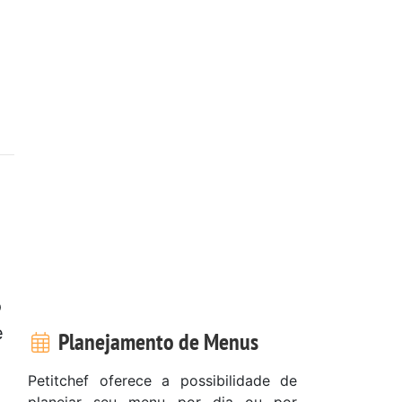
o
e
Planejamento de Menus
Petitchef oferece a possibilidade de
planejar seu menu por dia ou por