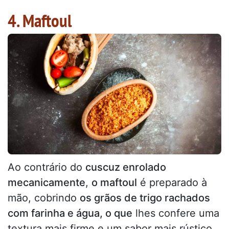
4. Maftoul
Ao contrário do
cuscuz enrolado
mecanicamente
,
o maftoul
é preparado à
mão, cobrindo
os grãos de trigo rachados
com farinha e água, o que
lhes confere uma
textura mais firme e um sabor mais rústico.