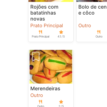
Rojões com
Bolo de ce
batatinhas
e côco
novas
Prato Principal
Outro
Prato Principal
4.1 / 5
Outro
Merendeiras
Outro
Outro
2 / 5