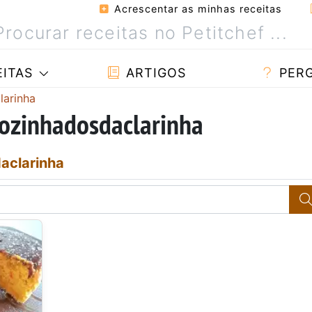
Acrescentar as minhas receitas
ITAS
ARTIGOS
PER
larinha
cozinhadosdaclarinha
aclarinha