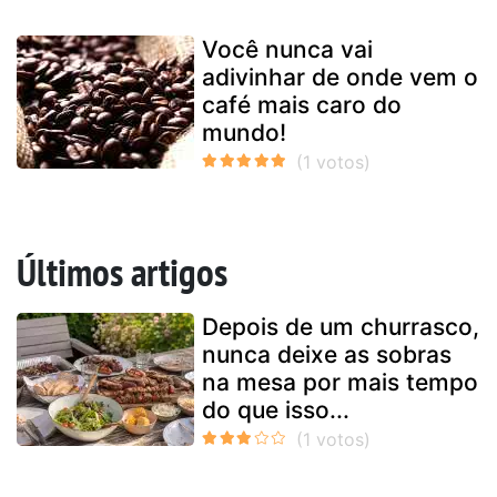
Você nunca vai
adivinhar de onde vem o
café mais caro do
mundo!
Últimos artigos
Depois de um churrasco,
nunca deixe as sobras
na mesa por mais tempo
do que isso...