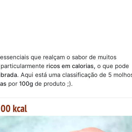
senciais que realçam o sabor de muitos
r particularmente
ricos em calorias,
o que pode
ibrada
. Aqui está uma classificação de 5 molho
ias
por
100g
de produto ;).
200 kcal