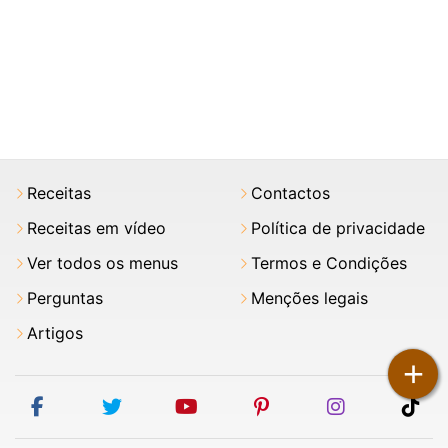
Receitas
Contactos
Receitas em vídeo
Política de privacidade
Ver todos os menus
Termos e Condições
Perguntas
Menções legais
Artigos
+
facebook
twitter
youtube
pinterest
instagram
tik