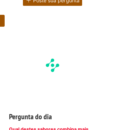
Poste sua pergunta
Pergunta do dia
Qual destes sabores combina mais