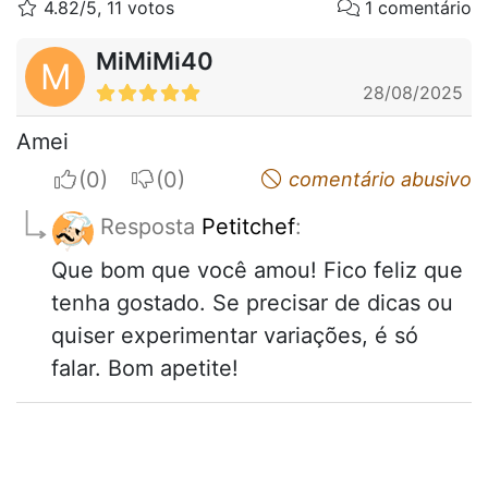
4.82/5, 11 votos
1 comentário
MiMiMi40
M
28/08/2025
Amei
I apreciate
I do not appreciate
comentário abusivo
Resposta
Petitchef
:
Que bom que você amou! Fico feliz que
tenha gostado. Se precisar de dicas ou
quiser experimentar variações, é só
falar. Bom apetite!