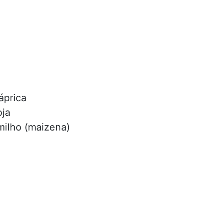
áprica
oja
milho (maizena)