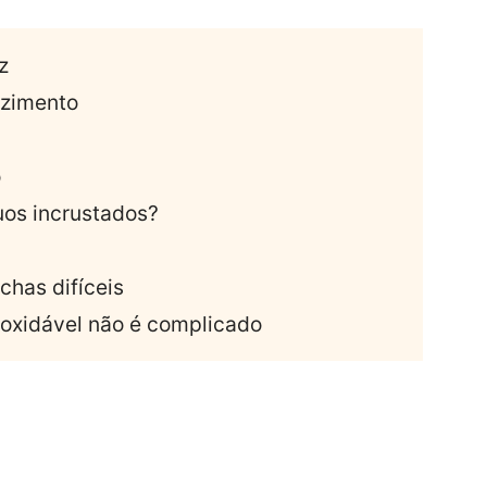
z
ozimento
o
uos incrustados?
chas difíceis
noxidável não é complicado