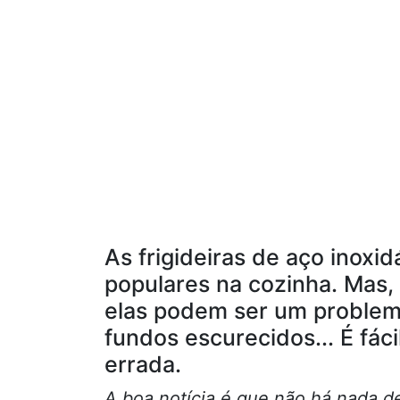
As frigideiras de aço inoxid
populares na cozinha. Mas,
elas podem ser um problema
fundos escurecidos... É fác
errada.
A boa notícia é que não há nada d