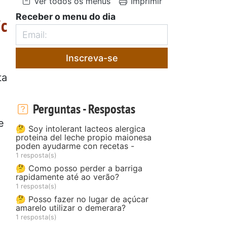
Ver todos os menus
Imprimir
Receber o menu do dia
ic
Inscreva-se
ta
Perguntas - Respostas
e
🤔 Soy intolerant lacteos alergica
proteina del leche propio maionesa
poden ayudarme con recetas -
1 resposta(s)
🤔 Como posso perder a barriga
rapidamente até ao verão?
1 resposta(s)
🤔 Posso fazer no lugar de açúcar
amarelo utilizar o demerara?
1 resposta(s)