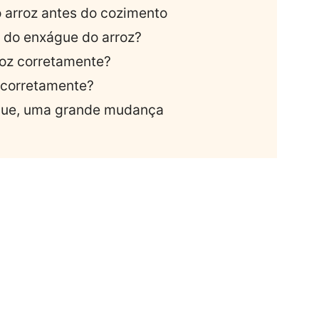
o arroz antes do cozimento
e do enxágue do arroz?
roz corretamente?
z corretamente?
gue, uma grande mudança