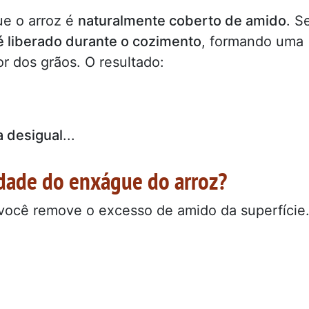
ue o arroz é
naturalmente coberto de amido
. S
 liberado durante o cozimento
, formando uma
or dos grãos. O resultado:
a desigual
...
idade do enxágue do arroz?
 você remove o excesso de amido da superfície