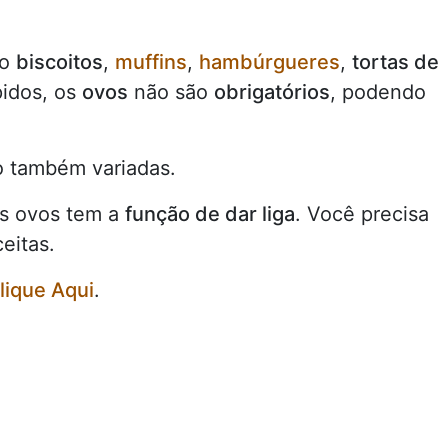
mo
biscoitos
,
muffins
,
hambúrgueres
,
tortas de
pidos, os
ovos
não são
obrigatórios
, podendo
o também variadas.
os ovos tem a
função de dar liga
. Você precisa
eitas.
lique Aqui
.