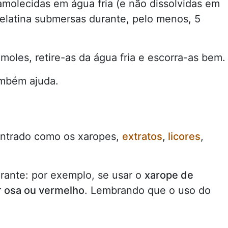
molecidas em água fria (e não dissolvidas em
gelatina submersas durante, pelo menos, 5
les, retire-as da água fria e escorra-as bem.
ambém ajuda.
entrado como os xaropes,
extratos
,
licores
,
ante: por exemplo, se usar o
xarope de
r
osa ou vermelho
. Lembrando que o uso do