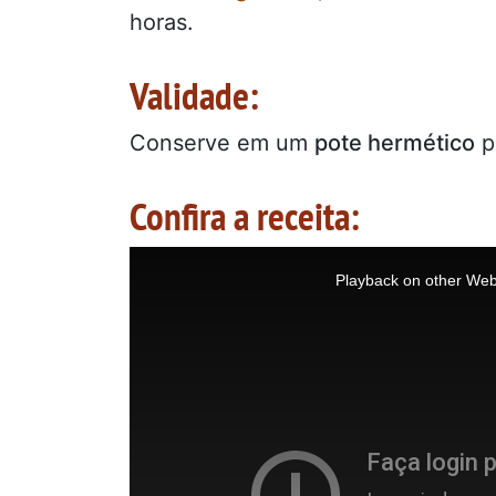
horas.
Validade:
Conserve em um
pote hermético
p
Confira a receita:
This
is
a
Playback on other Web
modal
window.