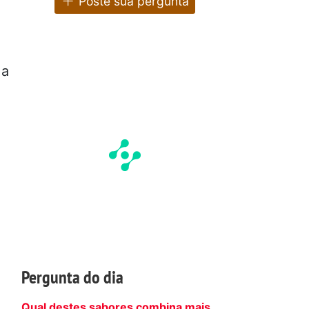
Poste sua pergunta
 a
Pergunta do dia
Qual destes sabores combina mais