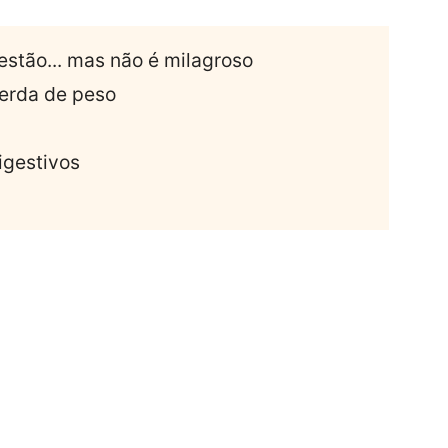
estão... mas não é milagroso
perda de peso
igestivos