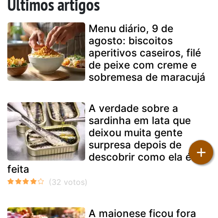
Últimos artigos
Menu diário, 9 de
agosto: biscoitos
aperitivos caseiros, filé
de peixe com creme e
sobremesa de maracujá
A verdade sobre a
sardinha em lata que
deixou muita gente
surpresa depois de
+
descobrir como ela é
feita
A maionese ficou fora