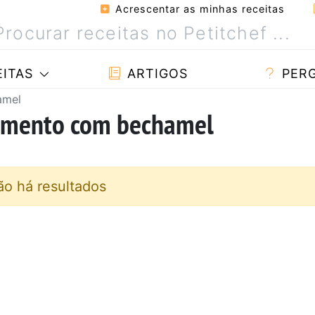
Acrescentar as minhas receitas
ITAS
ARTIGOS
PER
amel
amento com bechamel
ão há resultados