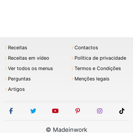
Receitas
Contactos
Receitas em vídeo
Política de privacidade
Ver todos os menus
Termos e Condições
Perguntas
Menções legais
Artigos
facebook
twitter
youtube
pinterest
instagram
tik
© Madeinwork