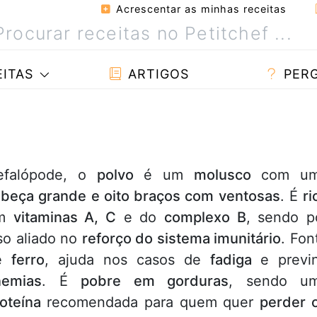
Acrescentar as minhas receitas
ITAS
ARTIGOS
PER
efalópode, o
polvo
é um
molusco
com u
beça grande e oito braços com ventosas
. É
ri
m
vitaminas A, C
e do
complexo B
, sendo p
so aliado no
reforço do sistema imunitário
. Fon
e
ferro
, ajuda nos casos de
fadiga
e previ
nemias
. É
pobre em gorduras
, sendo u
roteína
recomendada para quem quer
perder 