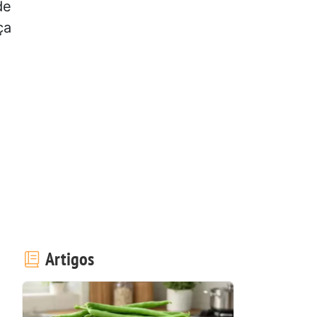
de
ça
Artigos