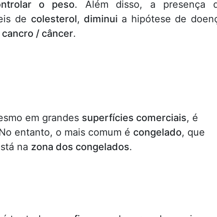
ontrolar o peso
. Além disso, a presença 
veis de
colesterol
,
diminui
a hipótese de doen
e
cancro / câncer
.
esmo em grandes
superfícies comerciais
, é
 No entanto, o mais comum é
congelado
, que
está na
zona dos congelados
.