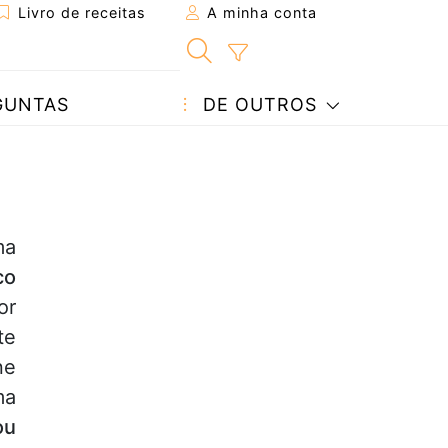
Livro de receitas
A minha conta
GUNTAS
DE OUTROS
ma
co
or
te
ne
ma
ou