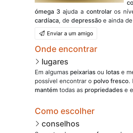
c
ómega 3
ajuda a
controlar
os ní
cardíaca
, de
depressão
e ainda d
Enviar a um amigo
Onde encontrar
lugares
Em algumas
peixarias
ou
lotas
e m
possível encontrar o
polvo fresco
.
mantém
todas as
propriedades
e 
Como escolher
conselhos