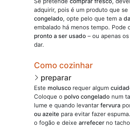
Se pretende
comprar fresco
, deve
adquirir, pois é um produto que se
congelado
, opte pelo que tem a
da
embalado há menos tempo. Pode 
pronto a ser usado
– ou apenas o
dar.
Como cozinhar
preparar
Este
molusco
requer algum
cuida
Coloque o
polvo congelado
num ta
lume e quando levantar
fervura
po
ou azeite
para evitar fazer espuma.
o fogão e deixe
arrefecer
no tacho