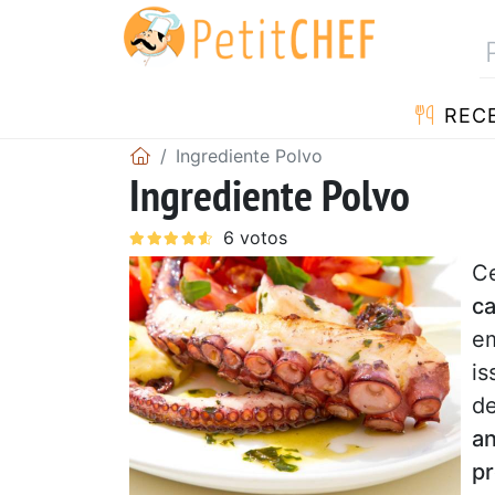
RECE
Ingrediente Polvo
Ingrediente Polvo
C
ca
e
is
d
a
p