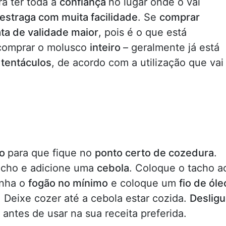
rá ter toda a
confiança
no lugar onde o vai
estraga com muita facilidade
. Se
comprar
ta de validade maior
, pois é o que está
comprar o molusco
inteiro
– geralmente já está
s
tentáculos
, de acordo com a utilização que vai
do
para que fique no
ponto certo de cozedura
.
cho e adicione uma
cebola
. Coloque o tacho a
nha o
fogão no mínimo
e coloque um
fio de óle
 Deixe cozer até a cebola estar cozida.
Deslig
 antes de usar na sua receita preferida.