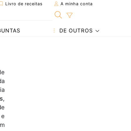
Livro de receitas
A minha conta
GUNTAS
DE OUTROS
le
da
ia
s
,
de
s
e
em