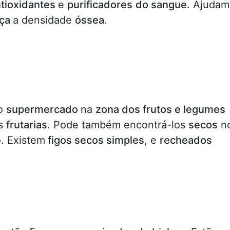
tioxidantes
e
purificadores do sangue
. Ajudam
rça
a densidade
óssea
.
no
supermercado
na
zona dos frutos e legumes
s
frutarias
. Pode também encontrá-los
secos
n
o. Existem
figos secos simples
, e
recheados