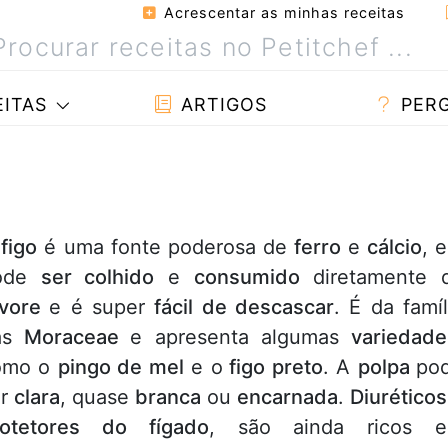
Acrescentar as minhas receitas
ITAS
ARTIGOS
PER
O
figo
é uma fonte poderosa de
ferro
e
cálcio
, e
ode
ser colhido
e
consumido
diretamente 
rvore
e é super
fácil de descascar
. É da famíl
as
Moraceae
e apresenta algumas
variedade
omo o
pingo de mel
e o
figo preto
. A
polpa
po
er
clara
, quase
branca
ou
encarnada
.
Diurético
rotetores do fígado
, são ainda ricos 