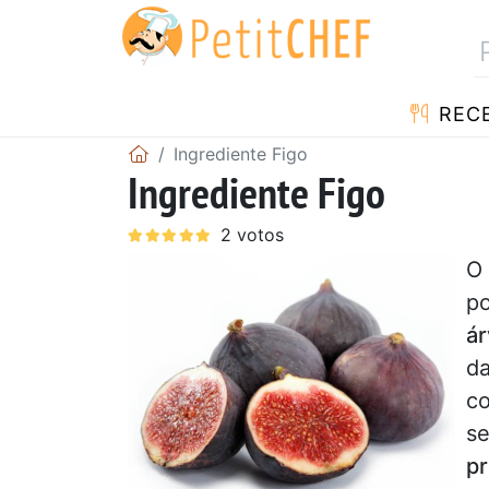
RECE
Ingrediente Figo
Ingrediente Figo
p
á
d
c
s
p