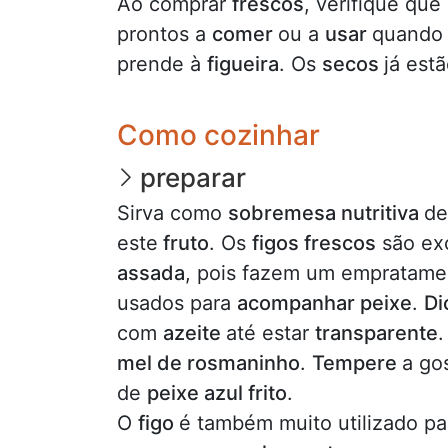
Ao comprar
frescos
, verifique que
prontos a
comer
ou a
usar
quando
prende à
figueira
. Os
secos
já est
Como cozinhar
preparar
Sirva como
sobremesa nutritiva
de
este
fruto
. Os
figos frescos
são ex
assada
, pois fazem um empratame
usados para
acompanhar peixe
.
Di
com
azeite
até estar
transparente
.
mel de rosmaninho
.
Tempere
a go
de
peixe azul frito
.
O
figo
é também muito utilizado p