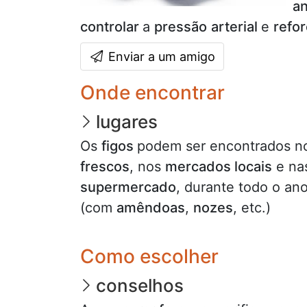
an
controlar
a
pressão
arterial
e
refo
Enviar a um amigo
Onde encontrar
lugares
Os
figos
podem ser encontrados 
frescos
, nos
mercados locais
e na
supermercado
, durante todo o an
(com
amêndoas
,
nozes
, etc.)
Como escolher
conselhos