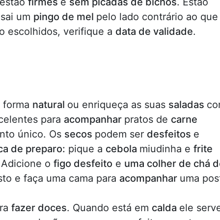
 estão
firmes
e
sem picadas de bichos
. Estão
 sai um
pingo de mel
pelo lado contrário ao que
ão escolhidos, verifique a
data de validade
.
 forma
natural
ou enriqueça as suas
saladas
co
celentes para
acompanhar
pratos de
carne
nto único. Os
secos
podem ser
desfeitos
e
ca de preparo:
pique a
cebola
miudinha e
frite
 Adicione o
figo desfeito
e
uma colher de chá d
sto e faça uma cama para
acompanhar
uma pos
ara
fazer doces
. Quando está em
calda
ele serv