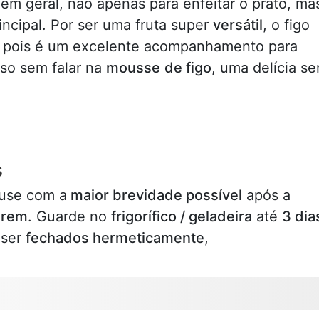
em geral, não apenas para enfeitar o prato, ma
incipal. Por ser uma fruta super
versátil
, o figo
a
pois é um excelente acompanhamento para
isso sem falar na
mousse
de figo
, uma delícia s
s
 use com a
maior brevidade possível
após a
arem
. Guarde no
frigorífico / geladeira
até
3 dia
ser
fechados hermeticamente
,