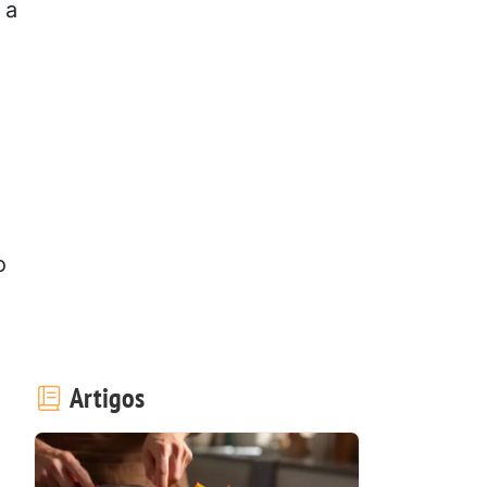
 a
o
Artigos