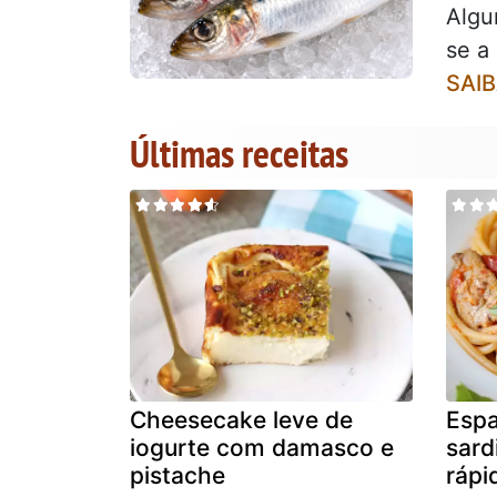
Algu
se a
SAIB
Últimas receitas
Cheesecake leve de
Esp
iogurte com damasco e
sard
pistache
rápi