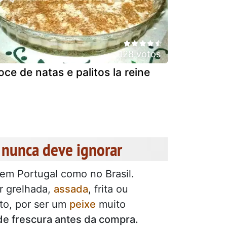
128 votos
oce de natas e palitos la reine
 nunca deve ignorar
em Portugal como no Brasil.
er grelhada,
assada
, frita ou
nto, por ser um
peixe
muito
de frescura antes da compra.