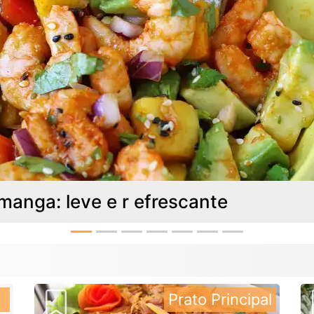
anga: leve e r efrescante
Prato Principal