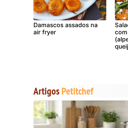
Damascos assados na
Sala
air fryer
com
(alp
quei
Artigos
Petitchef