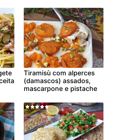
gete
Tiramisù com alperces
ceita
(damascos) assados,
mascarpone e pistache