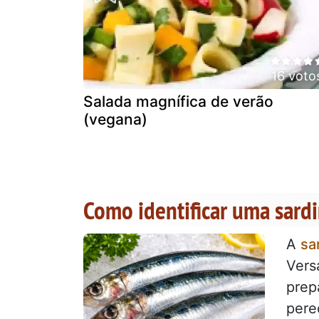
16 voto
Salada magnífica de verão
(vegana)
Como identificar uma sard
A
sa
Vers
prep
pere