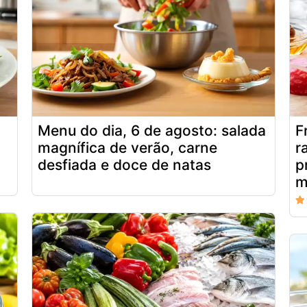
Menu do dia, 6 de agosto: salada
F
magnífica de verão, carne
r
desfiada e doce de natas
p
m