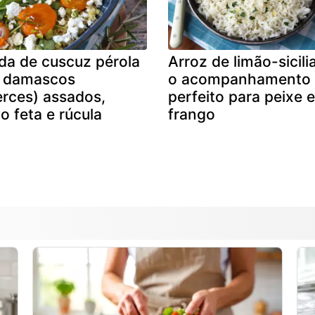
da de cuscuz pérola
Arroz de limão-sicili
 damascos
o acompanhamento
erces) assados,
perfeito para peixe e
jo feta e rúcula
frango