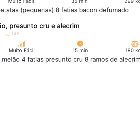
Muito Fácil
35 min
299 kc
batatas (pequenas) 8 fatias bacon defumado
o, presunto cru e alecrim
Muito Fácil
15 min
180 k
2 melão 4 fatias presunto cru 8 ramos de alecri