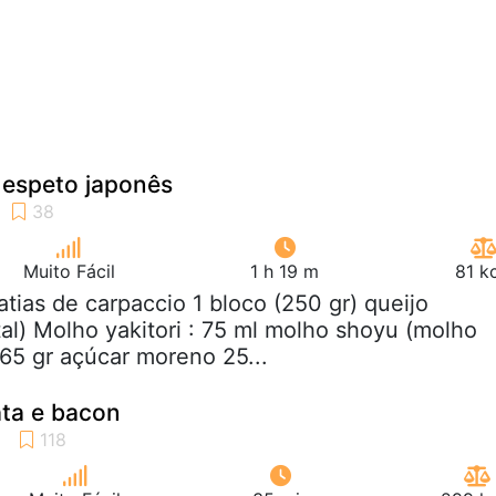
, espeto japonês
Muito Fácil
1 h 19 m
81 k
fatias de carpaccio 1 bloco (250 gr) queijo
) Molho yakitori : 75 ml molho shoyu (molho
 65 gr açúcar moreno 25...
ata e bacon