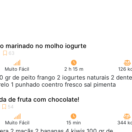
go marinado no molho iogurte
Muito Fácil
2 h 15 m
126 k
0 gr de peito frango 2 iogurtes naturais 2 dent
relo 1 punhado coentro fresco sal pimenta
da de fruta com chocolate!
Muito Fácil
15 min
344 kc
pera 2 maçãs 2 bananas 4 kiwis 100 gr de