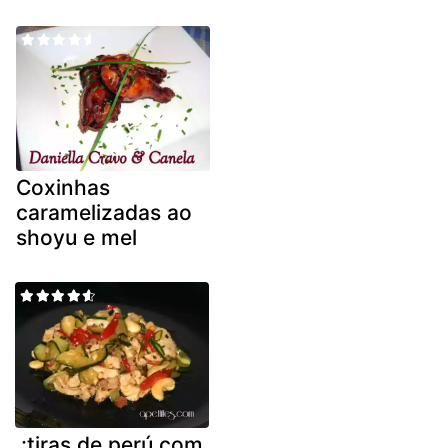
Coxinhas
caramelizadas ao
shoyu e mel
.:tiras de perú com